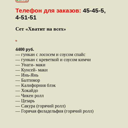
Телефон для заказов:
45-45-5,
4-51-51
Сет «Хватит на всех»
4400 руб.
— гункан с лососем и соусом спайс
— гункан с креветкой и соусом кимчи
— Унаги- маки
— Кунсей- маки
— Инь-Янь
— Балтимор
— Калифорния блэк
— Хокайдо
— Чикен ролл
— Цезарь
— Сакура (горячий ролл)
— Горячая филадельфия (горячий ролл)