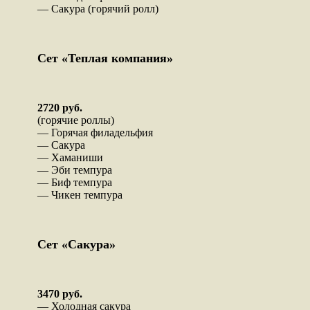
— Сакура (горячий ролл)
Сет «Теплая компания»
2720 руб.
(горячие роллы)
— Горячая филадельфия
— Сакура
— Хаманиши
— Эби темпура
— Биф темпура
— Чикен темпура
Сет «Сакура»
3470 руб.
— Холодная сакура